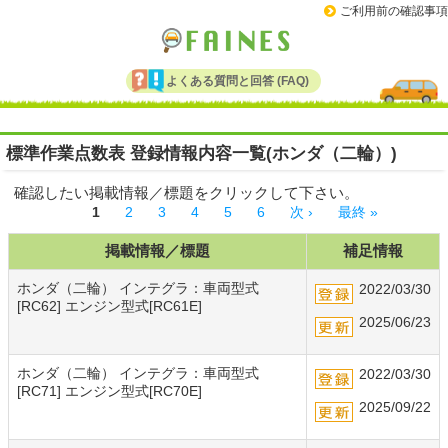
ご利用前の確認事項
よくある質問と回答 (FAQ)
標準作業点数表 登録情報内容一覧(ホンダ（二輪）)
確認したい掲載情報／標題をクリックして下さい。
1
2
3
4
5
6
次 ›
最終 »
掲載情報／標題
補足情報
ページ
ホンダ（二輪） インテグラ：車両型式
2022/03/30
[RC62] エンジン型式[RC61E]
2025/06/23
ホンダ（二輪） インテグラ：車両型式
2022/03/30
[RC71] エンジン型式[RC70E]
2025/09/22