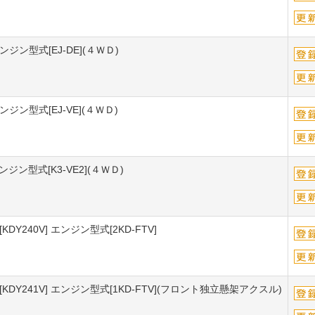
ジン型式[EJ-DE](４ＷＤ)
ジン型式[EJ-VE](４ＷＤ)
ジン型式[K3-VE2](４ＷＤ)
240V] エンジン型式[2KD-FTV]
Y241V] エンジン型式[1KD-FTV](フロント独立懸架アクスル)