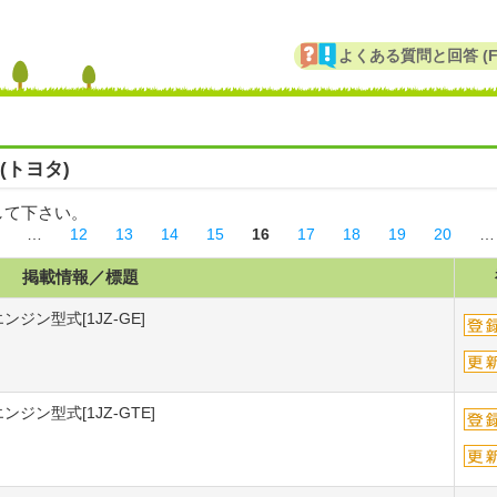
よくある質問と回答 (F
(トヨタ)
して下さい。
…
12
13
14
15
16
17
18
19
20
…
掲載情報／標題
ンジン型式[1JZ-GE]
ンジン型式[1JZ-GTE]