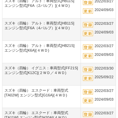
スズキ（四輪） アルト：車両型式[HB11S]
2022/03/27
エンジン型式[F6A（2バルブ）](４ＷＤ)
2024/09/03
スズキ（四輪） アルト：車両型式[HB11S]
2022/03/27
エンジン型式[F6A（4バルブ）](４ＷＤ)
2024/09/03
スズキ（四輪） アルト：車両型式[HB21S]
2022/03/27
エンジン型式[K6A](４ＷＤ)
2024/09/03
スズキ（四輪） イグニス：車両型式[FF21S]
2022/03/30
エンジン型式[K12C](２ＷＤ／４ＷＤ)
2025/09/22
スズキ（四輪） エスクード：車両型式
2022/03/27
[TA02W] エンジン型式[G16A](４ＷＤ)
2024/09/03
スズキ（四輪） エスクード：車両型式
2022/03/27
[TA11W] エンジン型式[H20A](４ＷＤ)