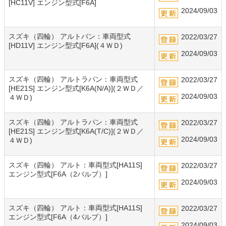
[HC11V] エンジン型式[F6A]
2024/09/03
スズキ（四輪） アルトバン：車両型式
2022/03/27
[HD11V] エンジン型式[F6A](４ＷＤ)
2024/09/03
スズキ（四輪） アルトラパン：車両型式
2022/03/27
[HE21S] エンジン型式[K6A(N/A)](２ＷＤ／
2024/09/03
４ＷＤ)
スズキ（四輪） アルトラパン：車両型式
2022/03/27
[HE21S] エンジン型式[K6A(T/C)](２ＷＤ／
2024/09/03
４ＷＤ)
スズキ（四輪） アルト：車両型式[HA11S]
2022/03/27
エンジン型式[F6A（2バルブ）]
2024/09/03
スズキ（四輪） アルト：車両型式[HA11S]
2022/03/27
エンジン型式[F6A（4バルブ）]
2024/09/03