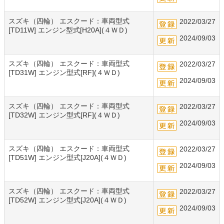
スズキ（四輪） エスクード：車両型式
2022/03/27
[TD11W] エンジン型式[H20A](４ＷＤ)
2024/09/03
スズキ（四輪） エスクード：車両型式
2022/03/27
[TD31W] エンジン型式[RF](４ＷＤ)
2024/09/03
スズキ（四輪） エスクード：車両型式
2022/03/27
[TD32W] エンジン型式[RF](４ＷＤ)
2024/09/03
スズキ（四輪） エスクード：車両型式
2022/03/27
[TD51W] エンジン型式[J20A](４ＷＤ)
2024/09/03
スズキ（四輪） エスクード：車両型式
2022/03/27
[TD52W] エンジン型式[J20A](４ＷＤ)
2024/09/03